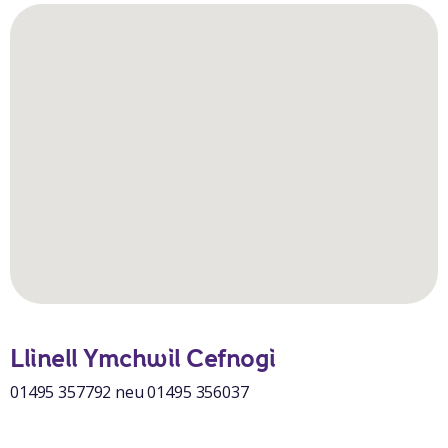
Llinell Ymchwil Cefnogi
01495 357792 neu 01495 356037