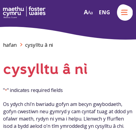
Menu
A
ENG
A
a
Skip to content
hafan
cysylltu â ni
cysylltu â ni
"
" indicates required fields
*
Os ydych chi’n bwriadu gofyn am becyn gwybodaeth,
gofyn cwestiwn neu gymryd y cam cyntaf tuag at ddod yn
ofalwr maeth, rydyn ni yma i helpu. Llenwch y ffurflen
isod a bydd aelod o’n tîm ymroddedig yn cysylltu â chi.