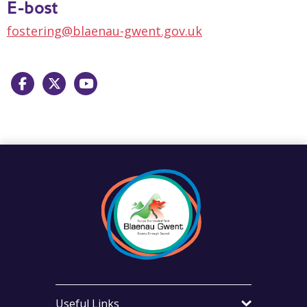
E-bost
fostering@blaenau-gwent.gov.uk
Facebook
X
Youtube
Useful Links