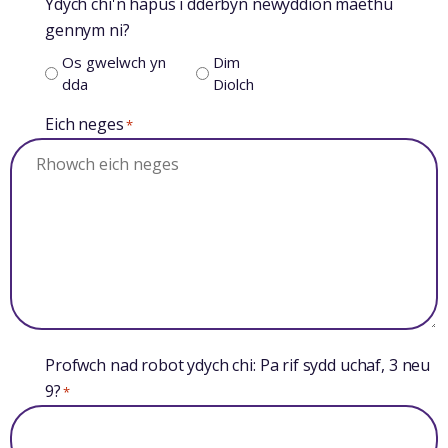
Ydych chi'n hapus i dderbyn newyddion maethu
gennym ni?
Os gwelwch yn
Dim
dda
Diolch
Eich neges
*
Profwch nad robot ydych chi: Pa rif sydd uchaf, 3 neu
9?
*